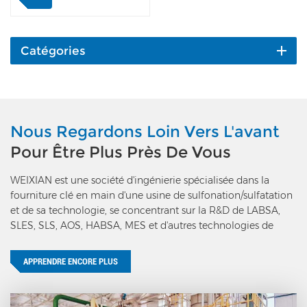
pièces rotatives. Par
rapport à une technologie
obsolète, notre tour de
décapage n'a pas besoin
Catégories
d'entretien. WEIXIAN
conçoit la tour de stripage
en se basant sur la
caractéristique des
produits sulfonés/sulfonés.
Nous Regardons Loin Vers L'avant
Dans la tour de décapage,
Pour Être Plus Près De Vous
le dégazage, l'élimination
de l'eau, le décapage du
WEIXIAN est une société d'ingénierie spécialisée dans la
dioxane et le
fourniture clé en main d'une usine de sulfonation/sulfatation
refroidissement peuvent
et de sa technologie, se concentrant sur la R&D de LABSA,
être réalisés dans le même
SLES, SLS, AOS, HABSA, MES et d'autres technologies de
équipement, ce qui peut
production de tensioactifs anioniques.
réduire la consommation
d'énergie et assurer un
APPRENDRE ENCORE PLUS
fonctionnement stable et
la qualité du produit.