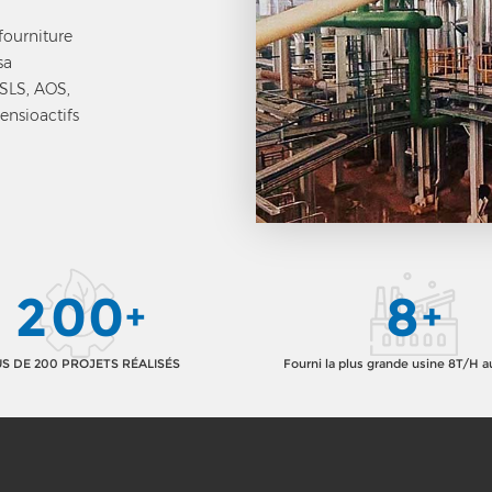
fourniture
sa
 SLS, AOS,
ensioactifs
2
0
0
8
+
+
S DE 200 PROJETS RÉALISÉS
Fourni la plus grande usine 8T/H 