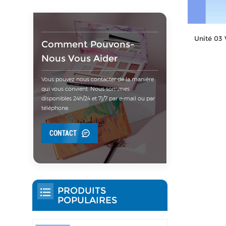
Unité 03 
Comment Pouvons-
Nous Vous Aider
Vous pouvez nous contacter de la manière
qui vous convient. Nous sommes
disponibles 24h/24 et 7j/7 par e-mail ou par
téléphone.
CONTACT
PRODUITS
POPULAIRES