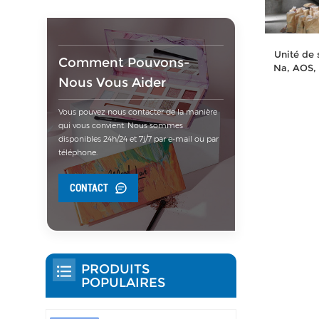
Unité de
Comment Pouvons-
Na, AOS, 
Nous Vous Aider
Vous pouvez nous contacter de la manière
qui vous convient. Nous sommes
disponibles 24h/24 et 7j/7 par e-mail ou par
téléphone.
CONTACT
PRODUITS
POPULAIRES