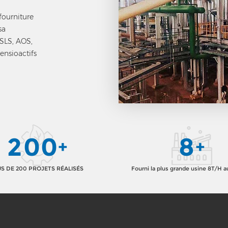
fourniture
sa
 SLS, AOS,
ensioactifs
2
0
0
8
+
+
S DE 200 PROJETS RÉALISÉS
Fourni la plus grande usine 8T/H 