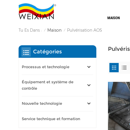
MAISON
Tu Es Dans :
Maison
Pulvérisation AOS
/
/
Pulvéri
Catégories
Processus et technologie
Équipement et système de
contrôle
Nouvelle technologie
Service technique et formation